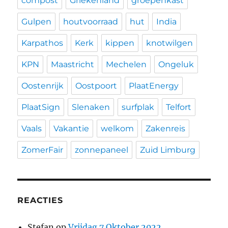
compost
Griekenland
groepenkast
Gulpen
houtvoorraad
hut
India
Karpathos
Kerk
kippen
knotwilgen
KPN
Maastricht
Mechelen
Ongeluk
Oostenrijk
Oostpoort
PlaatEnergy
PlaatSign
Slenaken
surfplak
Telfort
Vaals
Vakantie
welkom
Zakenreis
ZomerFair
zonnepaneel
Zuid Limburg
REACTIES
Stefan
op
Vrijdag 7 Oktober 2022