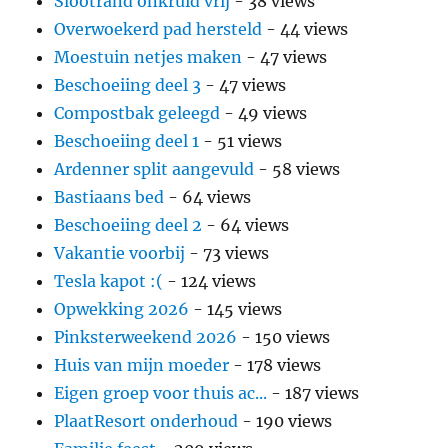
Slootrand onkruid vrij
- 38 views
Overwoekerd pad hersteld
- 44 views
Moestuin netjes maken
- 47 views
Beschoeiing deel 3
- 47 views
Compostbak geleegd
- 49 views
Beschoeiing deel 1
- 51 views
Ardenner split aangevuld
- 58 views
Bastiaans bed
- 64 views
Beschoeiing deel 2
- 64 views
Vakantie voorbij
- 73 views
Tesla kapot :(
- 124 views
Opwekking 2026
- 145 views
Pinksterweekend 2026
- 150 views
Huis van mijn moeder
- 178 views
Eigen groep voor thuis ac...
- 187 views
PlaatResort onderhoud
- 190 views