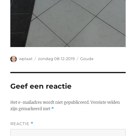
Auteur
Geplaatst
Categorieën
wplaat
zondag 08-12-2019
Gouda
op
Geef een reactie
Het e-mailadres wordt niet gepubliceerd.
Vereiste velden
zijn gemarkeerd met
*
REACTIE
*