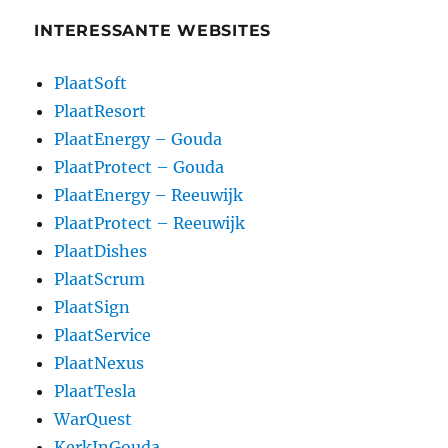
INTERESSANTE WEBSITES
PlaatSoft
PlaatResort
PlaatEnergy – Gouda
PlaatProtect – Gouda
PlaatEnergy – Reeuwijk
PlaatProtect – Reeuwijk
PlaatDishes
PlaatScrum
PlaatSign
PlaatService
PlaatNexus
PlaatTesla
WarQuest
KerkInGouda