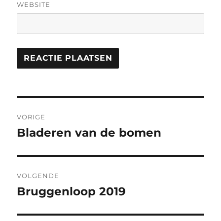
WEBSITE
Berichtnavigatie
VORIGE
Bladeren van de bomen
Vorig
bericht:
VOLGENDE
Bruggenloop 2019
Volgend
bericht: