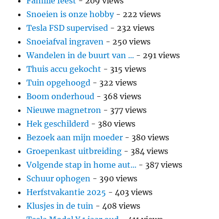
Familie feest
- 209 views
Snoeien is onze hobby
- 222 views
Tesla FSD supervised
- 232 views
Snoeiafval ingraven
- 250 views
Wandelen in de buurt van ...
- 291 views
Thuis accu gekocht
- 315 views
Tuin opgehoogd
- 322 views
Boom onderhoud
- 368 views
Nieuwe magnetron
- 377 views
Hek geschilderd
- 380 views
Bezoek aan mijn moeder
- 380 views
Groepenkast uitbreiding
- 384 views
Volgende stap in home aut...
- 387 views
Schuur ophogen
- 390 views
Herfstvakantie 2025
- 403 views
Klusjes in de tuin
- 408 views