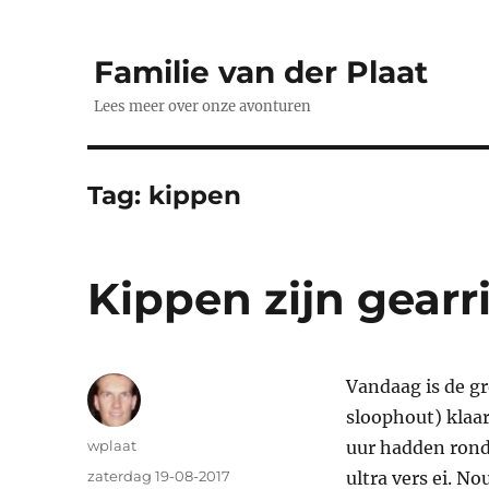
Familie van der Plaat
Lees meer over onze avonturen
Tag:
kippen
Kippen zijn gearr
Vandaag is de g
sloophout) klaar
Auteur
wplaat
uur hadden rond
Geplaatst
zaterdag 19-08-2017
ultra vers ei. N