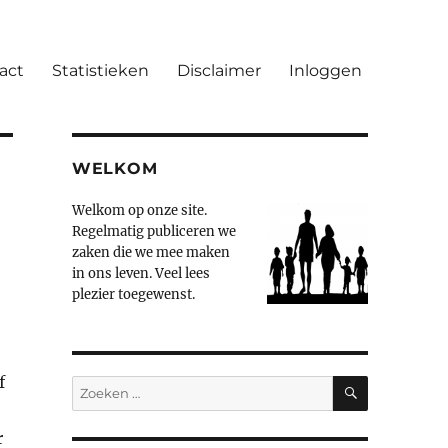
act
Statistieken
Disclaimer
Inloggen
WELKOM
Welkom op onze site.
Regelmatig publiceren we
zaken die we mee maken
in ons leven. Veel lees
plezier toegewenst.
f
ZOEKEN
Zoeken
naar:
r