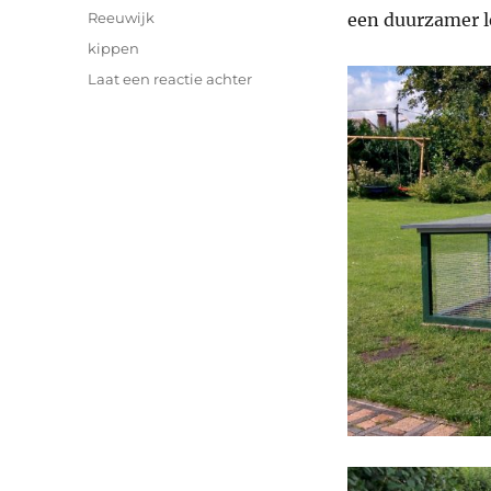
op
Categorieën
Reeuwijk
een duurzamer l
Tags
kippen
op
Laat een reactie achter
Kippen
zijn
gearriveerd