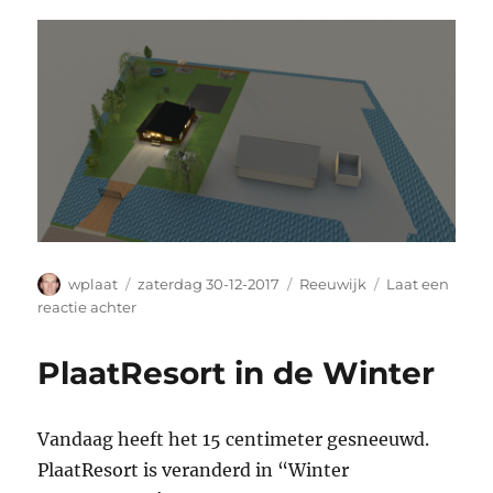
Auteur
Geplaatst
Categorieën
wplaat
zaterdag 30-12-2017
Reeuwijk
Laat een
op
op
reactie achter
Zomerwoning
ontwerp
PlaatResort in de Winter
Vandaag heeft het 15 centimeter gesneeuwd.
PlaatResort is veranderd in “Winter