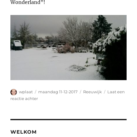
Wonderland”!
Auteur
Geplaatst
Categorieën
wplaat
maandag 11-12-2017
Reeuwijk
Laat een
op
op
reactie achter
PlaatResort
in
de
Winter
WELKOM