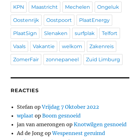
KPN
Maastricht
Mechelen
Ongeluk
Oostenrijk
Oostpoort
PlaatEnergy
PlaatSign
Slenaken
surfplak
Telfort
Vaals
Vakantie
welkom
Zakenreis
ZomerFair
zonnepaneel
Zuid Limburg
REACTIES
Stefan
op
Vrijdag 7 Oktober 2022
wplaat
op
Boom gesnoeid
jan van amerongen
op
Knotwilgen gesnoeid
Ad de Jong
op
Wespennest geruimd