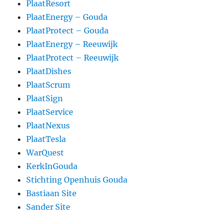
PlaatResort
PlaatEnergy – Gouda
PlaatProtect – Gouda
PlaatEnergy – Reeuwijk
PlaatProtect – Reeuwijk
PlaatDishes
PlaatScrum
PlaatSign
PlaatService
PlaatNexus
PlaatTesla
WarQuest
KerkInGouda
Stichting Openhuis Gouda
Bastiaan Site
Sander Site