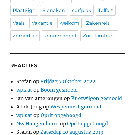
PlaatSign
Slenaken
surfplak
Telfort
Vaals
Vakantie
welkom
Zakenreis
ZomerFair
zonnepaneel
Zuid Limburg
REACTIES
Stefan
op
Vrijdag 7 Oktober 2022
wplaat
op
Boom gesnoeid
jan van amerongen
op
Knotwilgen gesnoeid
Ad de Jong
op
Wespennest geruimd
wplaat
op
Oprit opgehoogd
Nw Hoogendoorn
op
Oprit opgehoogd
Stefan
op
Zaterdag 10 augustus 2019