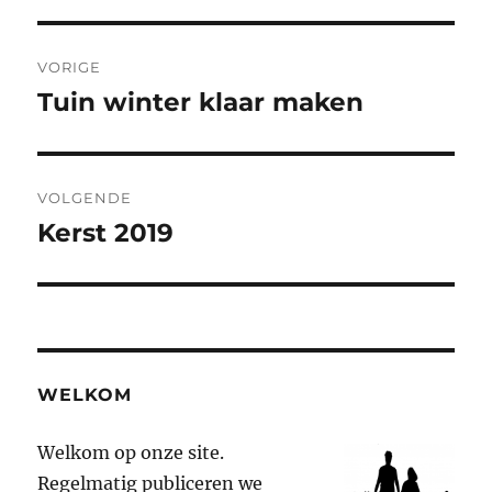
Berichtnavigatie
VORIGE
Tuin winter klaar maken
Vorig
bericht:
VOLGENDE
Kerst 2019
Volgend
bericht:
WELKOM
Welkom op onze site.
Regelmatig publiceren we