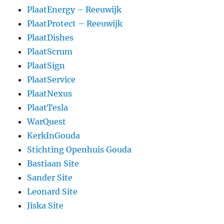
PlaatEnergy – Reeuwijk
PlaatProtect – Reeuwijk
PlaatDishes
PlaatScrum
PlaatSign
PlaatService
PlaatNexus
PlaatTesla
WarQuest
KerkInGouda
Stichting Openhuis Gouda
Bastiaan Site
Sander Site
Leonard Site
Jiska Site