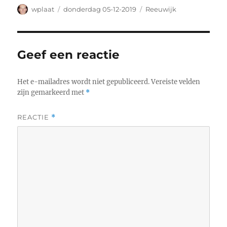
Auteur
Geplaatst
Categorieën
wplaat
donderdag 05-12-2019
Reeuwijk
op
Geef een reactie
Het e-mailadres wordt niet gepubliceerd.
Vereiste velden
zijn gemarkeerd met
*
REACTIE
*