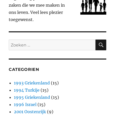
zaken die we mee maken in
ons leven. Veel lees plezier
toegewenst.
ZO
Zoeken
naar:
CATEGORIEN
1993 Griekenland
(15)
1994 Turkije
(15)
1995 Griekenland
(15)
1996 Israel
(15)
2001 Oostenrijk
(9)