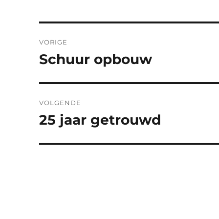
Berichtnavigatie
VORIGE
Schuur opbouw
Vorig
bericht:
VOLGENDE
25 jaar getrouwd
Volgend
bericht: