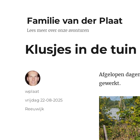
Familie van der Plaat
Lees meer over onze avonturen
Klusjes in de tuin
Afgelopen dagen
gewerkt.
Auteur
wplaat
Geplaatst
vrijdag 22-08-2025
op
Categorieën
Reeuwijk