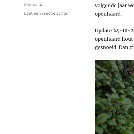
op
Categorieën
Reeuwijk
volgende jaar w
op
Laat een reactie achter
openhaard.
Snoeien
Update 24-10-
openhaard hout 
gesnoeid. Dan zij