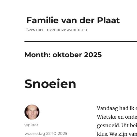
Familie van der Plaat
Lees meer over onze avonturen
Month:
oktober 2025
Snoeien
Vandaag had ik 
Wietske en onde
Auteur
wplaat
gesnoeid. Uit b
Geplaatst
woensdag 22-10-2025
klus. We zijn va