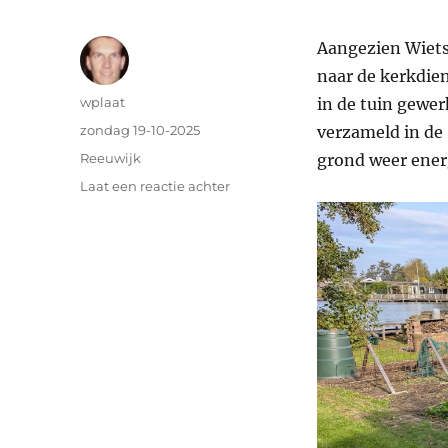
Aangezien Wietsk
naar de kerkdie
Auteur
wplaat
in de tuin gewer
Geplaatst
zondag 19-10-2025
verzameld in de 
op
Categorieën
Reeuwijk
grond weer energ
op
Laat een reactie achter
Herfstvakantie
2025