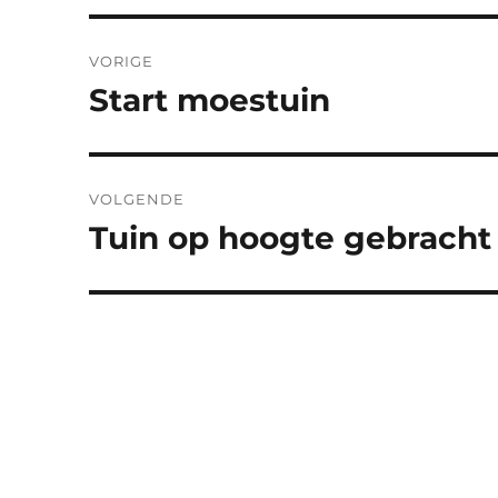
Berichtnavigatie
VORIGE
Start moestuin
Vorig
bericht:
VOLGENDE
Tuin op hoogte gebracht
Volgend
bericht: