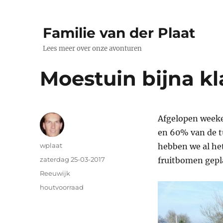
Familie van der Plaat
Lees meer over onze avonturen
Moestuin bijna kl
Afgelopen weeke
en 60% van de t
Auteur
wplaat
hebben we al he
Geplaatst
zaterdag 25-03-2017
fruitbomen gepl
op
Categorieën
Reeuwijk
Tags
houtvoorraad