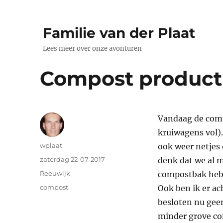
Familie van der Plaat
Lees meer over onze avonturen
Compost product
Vandaag de comp
kruiwagens vol).
Auteur
wplaat
ook weer netjes 
Geplaatst
zaterdag 22-07-2017
denk dat we al m
op
Categorieën
Reeuwijk
compostbak hebb
Tags
compost
Ook ben ik er a
besloten nu geen
minder grove co