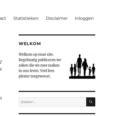
act
Statistieken
Disclaimer
Inloggen
WELKOM
Welkom op onze site.
Regelmatig publiceren we
7
zaken die we mee maken
k
in ons leven. Veel lees
plezier toegewenst.
b
ZOEKEN
Zoeken
naar: