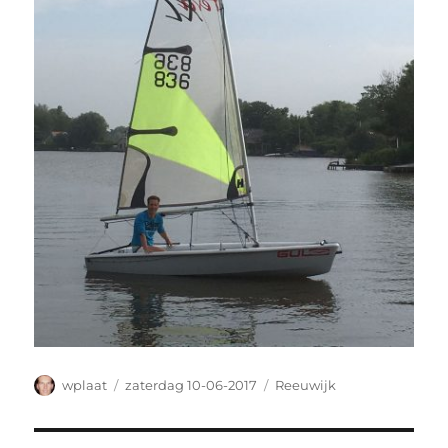
Auteur
Geplaatst
Categorieën
wplaat
zaterdag 10-06-2017
Reeuwijk
op