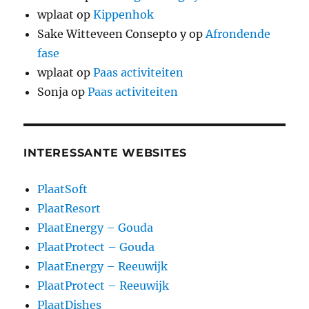
wplaat
op
Kippenhok
Sake Witteveen Consepto y
op
Afrondende
fase
wplaat
op
Paas activiteiten
Sonja
op
Paas activiteiten
INTERESSANTE WEBSITES
PlaatSoft
PlaatResort
PlaatEnergy – Gouda
PlaatProtect – Gouda
PlaatEnergy – Reeuwijk
PlaatProtect – Reeuwijk
PlaatDishes