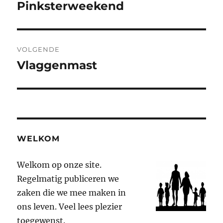
Pinksterweekend
Vorig
bericht:
VOLGENDE
Vlaggenmast
Volgend
bericht:
WELKOM
Welkom op onze site.
Regelmatig publiceren we
zaken die we mee maken in
ons leven. Veel lees plezier
toegewenst.