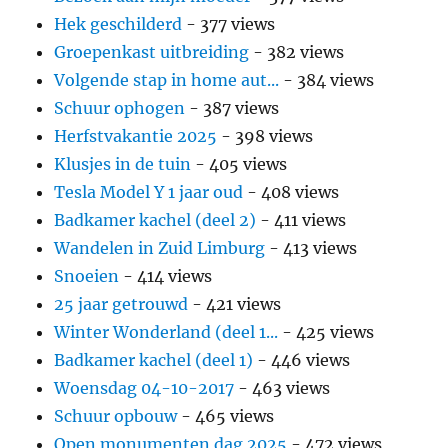
Hek geschilderd
- 377 views
Groepenkast uitbreiding
- 382 views
Volgende stap in home aut...
- 384 views
Schuur ophogen
- 387 views
Herfstvakantie 2025
- 398 views
Klusjes in de tuin
- 405 views
Tesla Model Y 1 jaar oud
- 408 views
Badkamer kachel (deel 2)
- 411 views
Wandelen in Zuid Limburg
- 413 views
Snoeien
- 414 views
25 jaar getrouwd
- 421 views
Winter Wonderland (deel 1...
- 425 views
Badkamer kachel (deel 1)
- 446 views
Woensdag 04-10-2017
- 463 views
Schuur opbouw
- 465 views
Open monumenten dag 2025
- 472 views