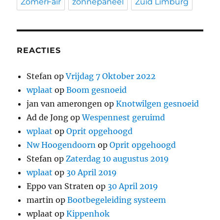
ZomerFair
zonnepaneel
Zuid Limburg
REACTIES
Stefan
op
Vrijdag 7 Oktober 2022
wplaat
op
Boom gesnoeid
jan van amerongen
op
Knotwilgen gesnoeid
Ad de Jong
op
Wespennest geruimd
wplaat
op
Oprit opgehoogd
Nw Hoogendoorn
op
Oprit opgehoogd
Stefan
op
Zaterdag 10 augustus 2019
wplaat
op
30 April 2019
Eppo van Straten
op
30 April 2019
martin
op
Bootbegeleiding systeem
wplaat
op
Kippenhok