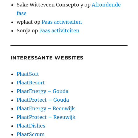
Sake Witteveen Consepto y
op
Afrondende
fase
wplaat
op
Paas activiteiten
Sonja
op
Paas activiteiten
INTERESSANTE WEBSITES
PlaatSoft
PlaatResort
PlaatEnergy – Gouda
PlaatProtect – Gouda
PlaatEnergy – Reeuwijk
PlaatProtect – Reeuwijk
PlaatDishes
PlaatScrum