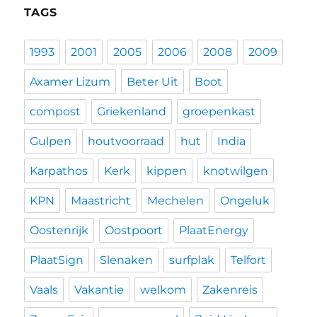
TAGS
1993
2001
2005
2006
2008
2009
Axamer Lizum
Beter Uit
Boot
compost
Griekenland
groepenkast
Gulpen
houtvoorraad
hut
India
Karpathos
Kerk
kippen
knotwilgen
KPN
Maastricht
Mechelen
Ongeluk
Oostenrijk
Oostpoort
PlaatEnergy
PlaatSign
Slenaken
surfplak
Telfort
Vaals
Vakantie
welkom
Zakenreis