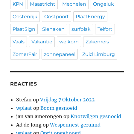
KPN
Maastricht
Mechelen
Ongeluk
Oostenrijk
Oostpoort
PlaatEnergy
PlaatSign
Slenaken
surfplak
Telfort
Vaals
Vakantie
welkom
Zakenreis
ZomerFair
zonnepaneel
Zuid Limburg
REACTIES
Stefan
op
Vrijdag 7 Oktober 2022
wplaat
op
Boom gesnoeid
jan van amerongen
op
Knotwilgen gesnoeid
Ad de Jong
op
Wespennest geruimd
wplaat
op
Oprit opgehoogd