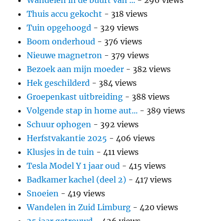
Thuis accu gekocht
- 318 views
Tuin opgehoogd
- 329 views
Boom onderhoud
- 376 views
Nieuwe magnetron
- 379 views
Bezoek aan mijn moeder
- 382 views
Hek geschilderd
- 384 views
Groepenkast uitbreiding
- 388 views
Volgende stap in home aut...
- 389 views
Schuur ophogen
- 392 views
Herfstvakantie 2025
- 406 views
Klusjes in de tuin
- 411 views
Tesla Model Y 1 jaar oud
- 415 views
Badkamer kachel (deel 2)
- 417 views
Snoeien
- 419 views
Wandelen in Zuid Limburg
- 420 views
25 jaar getrouwd
- 426 views