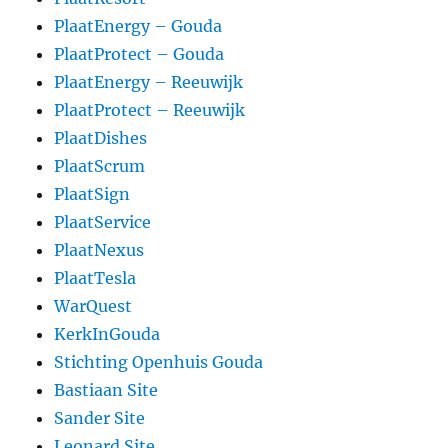
PlaatEnergy – Gouda
PlaatProtect – Gouda
PlaatEnergy – Reeuwijk
PlaatProtect – Reeuwijk
PlaatDishes
PlaatScrum
PlaatSign
PlaatService
PlaatNexus
PlaatTesla
WarQuest
KerkInGouda
Stichting Openhuis Gouda
Bastiaan Site
Sander Site
Leonard Site