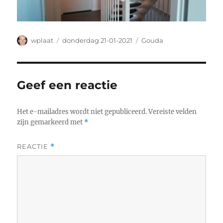
Auteur
Geplaatst
Categorieën
wplaat
donderdag 21-01-2021
Gouda
op
Geef een reactie
Het e-mailadres wordt niet gepubliceerd.
Vereiste velden
zijn gemarkeerd met
*
REACTIE
*