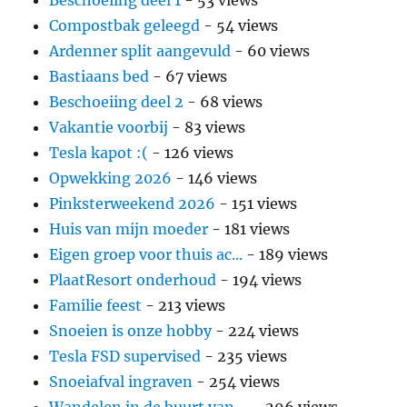
Compostbak geleegd
- 54 views
Ardenner split aangevuld
- 60 views
Bastiaans bed
- 67 views
Beschoeiing deel 2
- 68 views
Vakantie voorbij
- 83 views
Tesla kapot :(
- 126 views
Opwekking 2026
- 146 views
Pinksterweekend 2026
- 151 views
Huis van mijn moeder
- 181 views
Eigen groep voor thuis ac...
- 189 views
PlaatResort onderhoud
- 194 views
Familie feest
- 213 views
Snoeien is onze hobby
- 224 views
Tesla FSD supervised
- 235 views
Snoeiafval ingraven
- 254 views
Wandelen in de buurt van ...
- 296 views