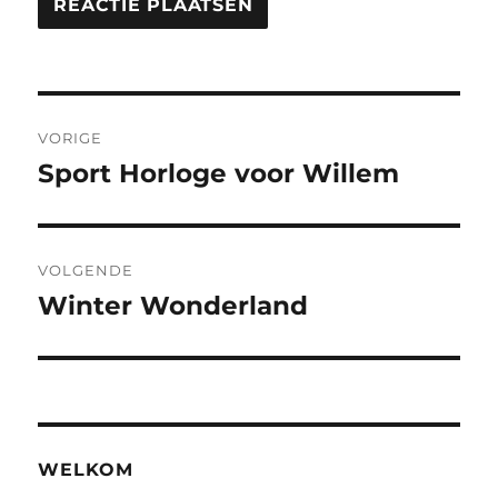
Berichtnavigatie
VORIGE
Sport Horloge voor Willem
Vorig
bericht:
VOLGENDE
Winter Wonderland
Volgend
bericht:
WELKOM