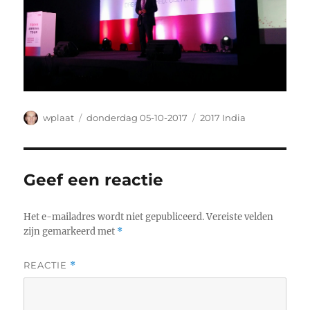
Auteur
Geplaatst
Categorieën
wplaat
donderdag 05-10-2017
2017 India
op
Geef een reactie
Het e-mailadres wordt niet gepubliceerd.
Vereiste velden
zijn gemarkeerd met
*
REACTIE
*