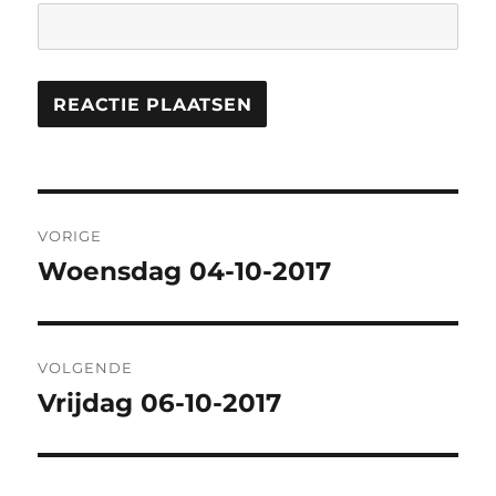
Berichtnavigatie
VORIGE
Woensdag 04-10-2017
Vorig
bericht:
VOLGENDE
Vrijdag 06-10-2017
Volgend
bericht: