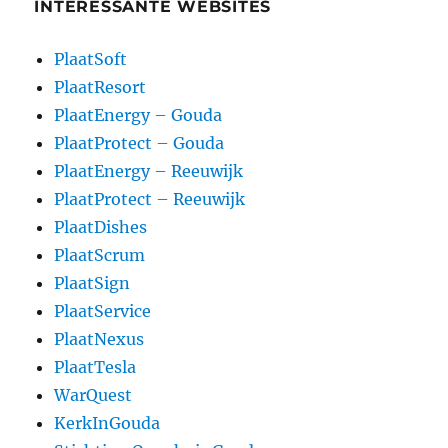
INTERESSANTE WEBSITES
PlaatSoft
PlaatResort
PlaatEnergy – Gouda
PlaatProtect – Gouda
PlaatEnergy – Reeuwijk
PlaatProtect – Reeuwijk
PlaatDishes
PlaatScrum
PlaatSign
PlaatService
PlaatNexus
PlaatTesla
WarQuest
KerkInGouda