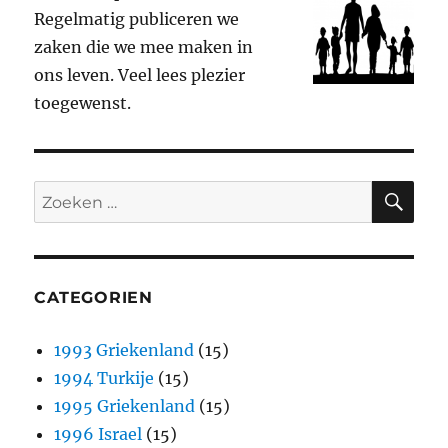
Regelmatig publiceren we
zaken die we mee maken in
ons leven. Veel lees plezier
toegewenst.
ZO
Zoeken
naar:
CATEGORIEN
1993 Griekenland
(15)
1994 Turkije
(15)
1995 Griekenland
(15)
1996 Israel
(15)