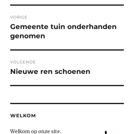
Berichtnavigatie
VORIGE
Gemeente tuin onderhanden
Vorig
bericht:
genomen
VOLGENDE
Nieuwe ren schoenen
Volgend
bericht:
WELKOM
Welkom op onze site.