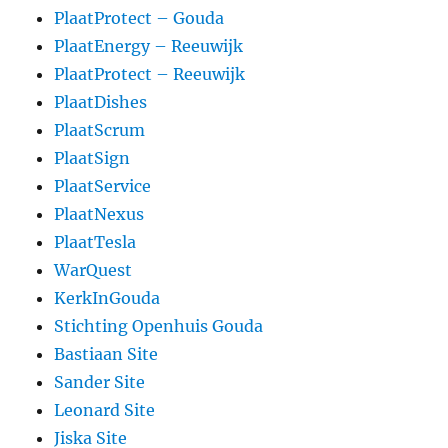
PlaatProtect – Gouda
PlaatEnergy – Reeuwijk
PlaatProtect – Reeuwijk
PlaatDishes
PlaatScrum
PlaatSign
PlaatService
PlaatNexus
PlaatTesla
WarQuest
KerkInGouda
Stichting Openhuis Gouda
Bastiaan Site
Sander Site
Leonard Site
Jiska Site