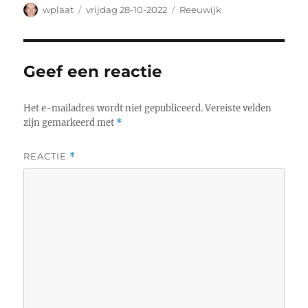
Auteur
Geplaatst
Categorieën
wplaat
vrijdag 28-10-2022
Reeuwijk
op
Geef een reactie
Het e-mailadres wordt niet gepubliceerd.
Vereiste velden
zijn gemarkeerd met
*
REACTIE
*