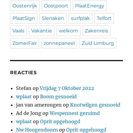
Oostenrijk
Oostpoort
PlaatEnergy
PlaatSign
Slenaken
surfplak
Telfort
Vaals
Vakantie
welkom
Zakenreis
ZomerFair
zonnepaneel
Zuid Limburg
REACTIES
Stefan
op
Vrijdag 7 Oktober 2022
wplaat
op
Boom gesnoeid
jan van amerongen
op
Knotwilgen gesnoeid
Ad de Jong
op
Wespennest geruimd
wplaat
op
Oprit opgehoogd
Nw Hoogendoorn
op
Oprit opgehoogd